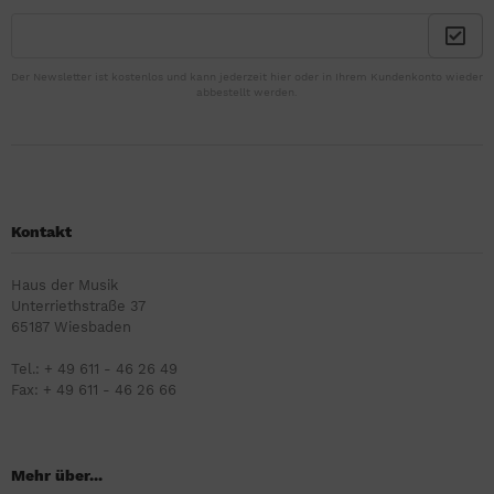
Der Newsletter ist kostenlos und kann jederzeit hier oder in Ihrem Kundenkonto wieder
abbestellt werden.
Kontakt
Haus der Musik
Unterriethstraße 37
65187 Wiesbaden
Tel.: + 49 611 - 46 26 49
Fax: + 49 611 - 46 26 66
Mehr über...