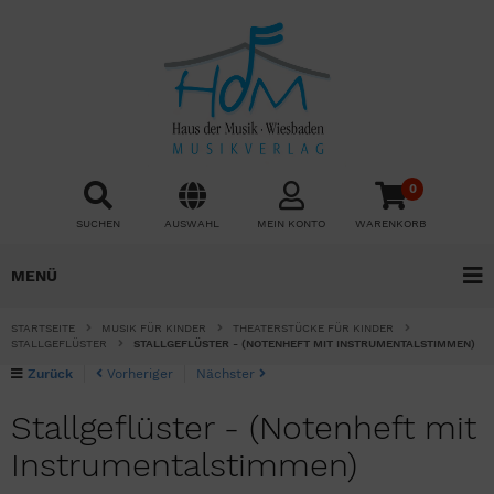
0
SUCHEN
AUSWAHL
MEIN KONTO
WARENKORB
MENÜ
STARTSEITE
MUSIK FÜR KINDER
THEATERSTÜCKE FÜR KINDER
STALLGEFLÜSTER
STALLGEFLÜSTER - (NOTENHEFT MIT INSTRUMENTALSTIMMEN)
Zurück
Vorheriger
Nächster
Stallgeflüster - (Notenheft mit
Instrumentalstimmen)