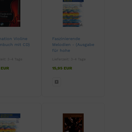
nation Violine
Faszinierende
enbuch mit CD)
Melodien - (Ausgabe
für hohe
Melodieinstrumente)
zeit:
3-4 Tage
Lieferzeit:
3-4 Tage
5 EUR
15,95 EUR