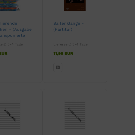
nierende
Saitenklänge -
ien - (Ausgabe
(Partitur)
ransponierte
umente)
zeit:
3-4 Tage
Lieferzeit:
3-4 Tage
 EUR
11,95 EUR