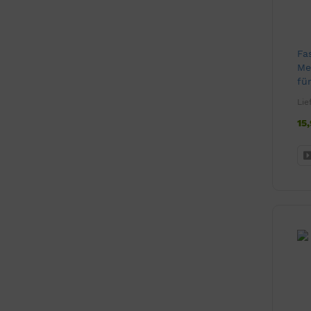
Fa
Me
für
Me
Lie
15