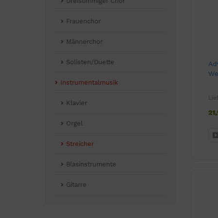
Dreistimmiger Chor
Frauenchor
Männerchor
Solisten/Duette
Ad
We
Instrumentalmusik
Lie
Klavier
21
Orgel
Streicher
Blasinstrumente
Gitarre