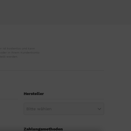
r ist kostenlos und kann
r oder in Ihrem Kundenkonto
tellt werden.
Hersteller
Bitte wählen
Zahlungsmethoden