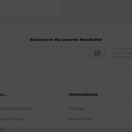
Abonnieren Sie unseren Newsletter
Der Newslette
jederzeit hie
wieder abbes
r...
Informationen
nd Versandkosten
Sitemap
utzerklärung
Musternoten
GB