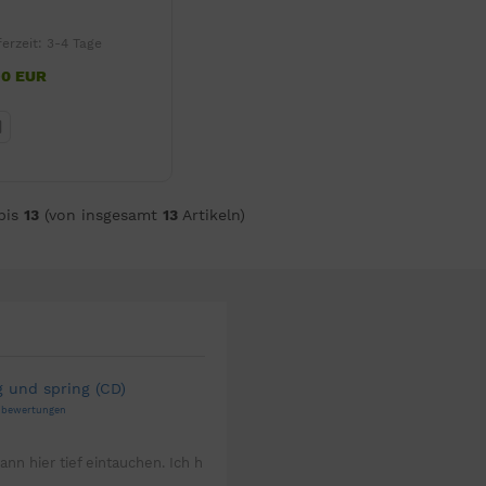
ferzeit:
3-4 Tage
90 EUR
bis
13
(von insgesamt
13
Artikeln)
g und spring (CD)
enbewertungen
ann hier tief eintauchen. Ich h