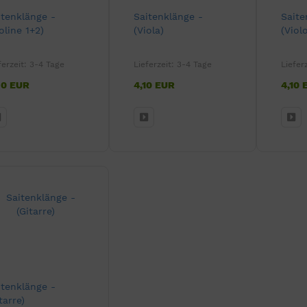
itenklänge -
Saitenklänge -
Saite
oline 1+2)
(Viola)
(Viol
ferzeit:
3-4 Tage
Lieferzeit:
3-4 Tage
Liefer
90 EUR
4,10 EUR
4,10 
itenklänge -
tarre)