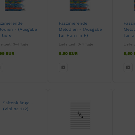
szinierende
Faszinierende
Faszi
lodien - (Ausgabe
Melodien - (Ausgabe
Melod
 tiefe
für Horn in F)
für t
lodieinstrumente)
Instr
ferzeit:
3-4 Tage
Lieferzeit:
3-4 Tage
Liefer
,95 EUR
8,50 EUR
8,50