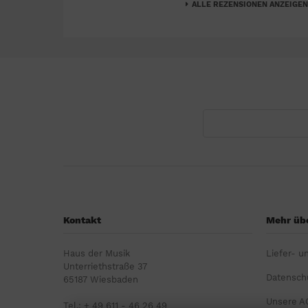
ALLE REZENSIONEN ANZEIGEN
Kontakt
Mehr übe
Haus der Musik
Liefer- u
Unterriethstraße 37
Datensch
65187 Wiesbaden
Unsere A
Tel.: + 49 611 - 46 26 49