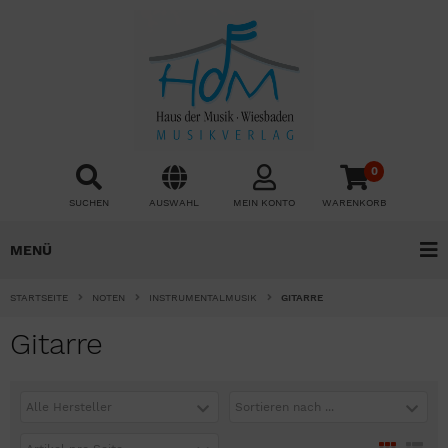
0
SUCHEN
AUSWAHL
MEIN KONTO
WARENKORB
MENÜ
STARTSEITE
NOTEN
INSTRUMENTALMUSIK
GITARRE
Gitarre
Alle Hersteller
Sortieren nach ...