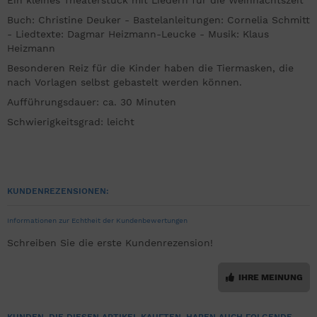
Ein kleines Theaterstück mit Liedern für die Weihnachtszeit
Buch: Christine Deuker - Bastelanleitungen: Cornelia Schmitt
- Liedtexte: Dagmar Heizmann-Leucke - Musik: Klaus
Heizmann
Besonderen Reiz für die Kinder haben die Tiermasken, die
nach Vorlagen selbst gebastelt werden können.
Aufführungsdauer: ca. 30 Minuten
Schwierigkeitsgrad: leicht
KUNDENREZENSIONEN:
Informationen zur Echtheit der Kundenbewertungen
Schreiben Sie die erste Kundenrezension!
IHRE MEINUNG