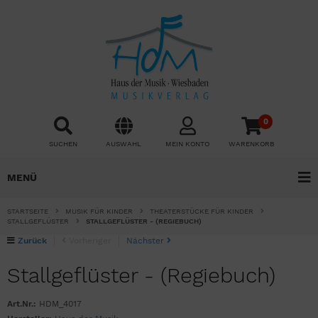
0
SUCHEN
AUSWAHL
MEIN KONTO
WARENKORB
MENÜ
STARTSEITE
MUSIK FÜR KINDER
THEATERSTÜCKE FÜR KINDER
STALLGEFLÜSTER
STALLGEFLÜSTER - (REGIEBUCH)
Zurück
Vorheriger
Nächster
Stallgeflüster - (Regiebuch)
Art.Nr.:
HDM_4017