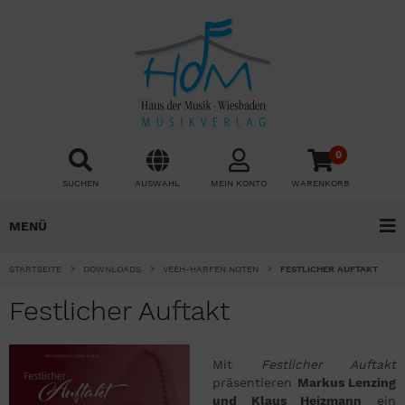
0
SUCHEN
AUSWAHL
MEIN KONTO
WARENKORB
MENÜ
STARTSEITE
DOWNLOADS
VEEH-HARFEN NOTEN
FESTLICHER AUFTAKT
Festlicher Auftakt
Mit
Festlicher Auftakt
präsentieren
Markus Lenzing
und Klaus Heizmann
ein