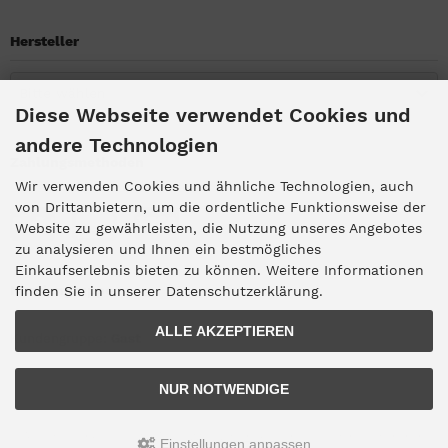
Hersteller
Bitte wählen
Diese Webseite verwendet Cookies und
andere Technologien
Zahlungsmethoden
Wir verwenden Cookies und ähnliche Technologien, auch
von Drittanbietern, um die ordentliche Funktionsweise der
Website zu gewährleisten, die Nutzung unseres Angebotes
zu analysieren und Ihnen ein bestmögliches
Einkaufserlebnis bieten zu können. Weitere Informationen
Kundengruppe
finden Sie in unserer Datenschutzerklärung.
ALLE AKZEPTIEREN
Kundengruppe:
Gast
NUR NOTWENDIGE
Alle Preise inkl. gesetzl. MwSt. zzgl.
Versandkosten
. Die durchgestrichenen
Einstellungen anpassen