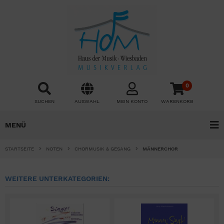
0
SUCHEN
AUSWAHL
MEIN KONTO
WARENKORB
MENÜ
STARTSEITE
NOTEN
CHORMUSIK & GESANG
MÄNNERCHOR
WEITERE UNTERKATEGORIEN: