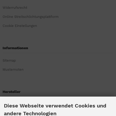
Widerrufsrecht
Online Streitschlichtungsplattform
Cookie Einstellungen
Informationen
Sitemap
Musternoten
Hersteller
Diese Webseite verwendet Cookies und
Bitte wählen
andere Technologien