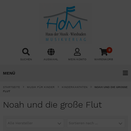
0
SUCHEN
AUSWAHL
MEIN KONTO
WARENKORB
MENÜ
STARTSEITE
MUSIK FÜR KINDER
KINDERKANTATEN
NOAH UND DIE GROSSE F
LUT
Noah und die große Flut
Alle Hersteller
Sortieren nach ...