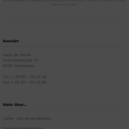
Der Newsletter ist kostenlos und kann jederzeit hier oder in Ihrem Kundenkonto wieder
abbestellt werden.
Kontakt
Haus der Musik
Unterriethstraße 37
65187 Wiesbaden
Tel.: + 49 611 - 46 26 49
Fax: + 49 611 - 46 26 66
Mehr über...
Liefer- und Versandkosten
Datenschutzerklärung