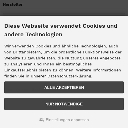
Hersteller
Bitte wählen
Diese Webseite verwendet Cookies und
andere Technologien
Zahlungsmethoden
Wir verwenden Cookies und ähnliche Technologien, auch
von Drittanbietern, um die ordentliche Funktionsweise der
Website zu gewährleisten, die Nutzung unseres Angebotes
zu analysieren und Ihnen ein bestmögliches
Einkaufserlebnis bieten zu können. Weitere Informationen
Kundengruppe
finden Sie in unserer Datenschutzerklärung.
ALLE AKZEPTIEREN
Kundengruppe:
Gast
NUR NOTWENDIGE
Alle Preise inkl. gesetzl. MwSt. zzgl.
Versandkosten
. Die durchgestrichenen
Einstellungen anpassen
Preise entsprechen dem bisherigen Preis bei Haus-der-Musik.
Haus-der-Musik © 2026 | Template © 2009-2026 by
mod
ified eCommerce