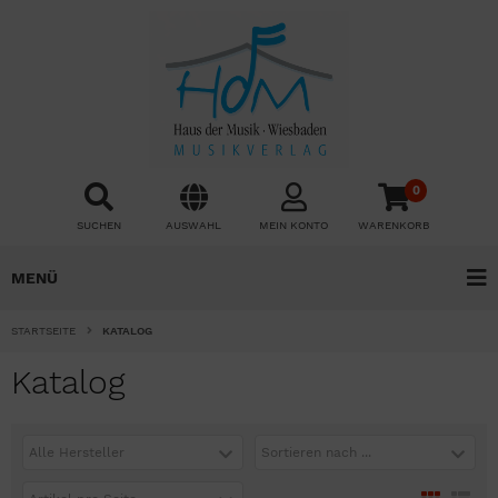
0
SUCHEN
AUSWAHL
MEIN KONTO
WARENKORB
MENÜ
STARTSEITE
KATALOG
Katalog
Alle Hersteller
Sortieren nach ...