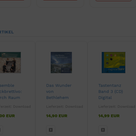
RTIKEL
semble
Das Wunder
Tastentanz
ckbrettivo:
von
Band 3 (CD)
rch Raum
Bethlehem
Digital
d Zeit
(CD) Digital
ferzeit:
Download
Lieferzeit:
Download
Lieferzeit:
Download
ital
,00 EUR
14,90 EUR
14,99 EUR