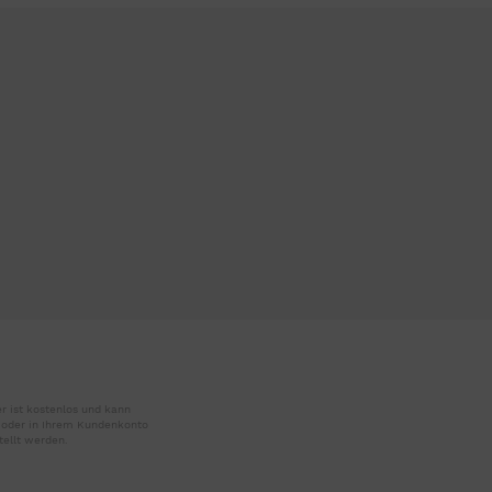
r ist kostenlos und kann
r oder in Ihrem Kundenkonto
tellt werden.