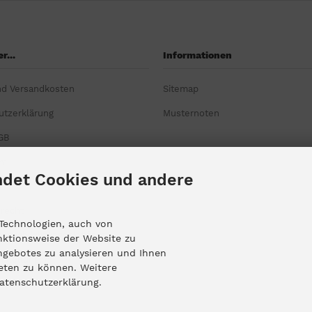
r...
Informationen
nd Versandkosten
Sitemap
utzerklärung
Musternoten
GB
um
det Cookies und andere
srecht
Technologien, auch von
reitschlichtungsplattform
nktionsweise der Website zu
ngebotes zu analysieren und Ihnen
nstellungen
ieten zu können. Weitere
Datenschutzerklärung.