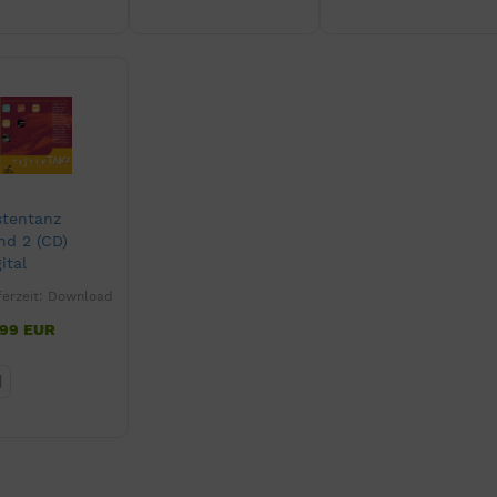
stentanz
nd 2 (CD)
ital
ferzeit:
Download
,99 EUR