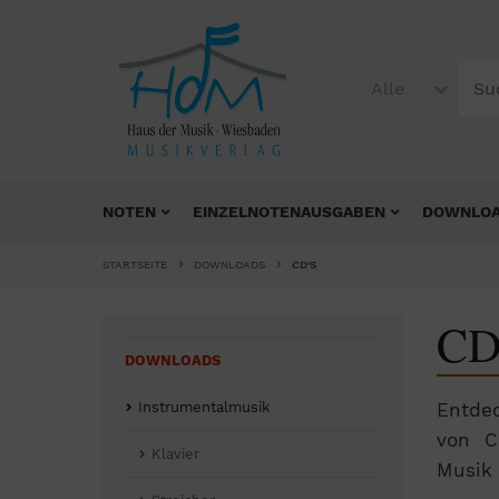
Alle
NOTEN
EINZELNOTENAUSGABEN
DOWNLO
STARTSEITE
DOWNLOADS
CD'S
CD
DOWNLOADS
Instrumentalmusik
Entde
von C
Klavier
Musik 