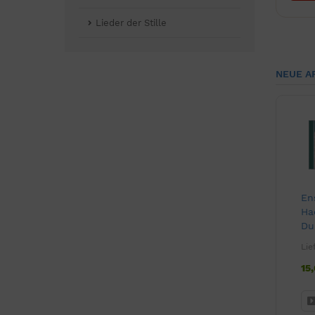
Lieder der Stille
NEUE A
En
Ha
Du
un
Lie
Dig
15