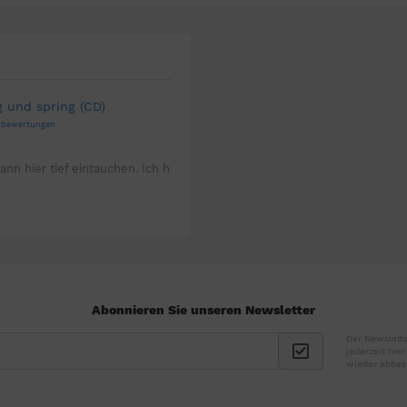
g und spring (CD)
enbewertungen
ann hier tief eintauchen. Ich h
Abonnieren Sie unseren Newsletter
Der Newslette
jederzeit hie
wieder abbes