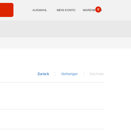
0
AUSWAHL
MEIN KONTO
WARENKORB
Zurück
Vorheriger
Nächster