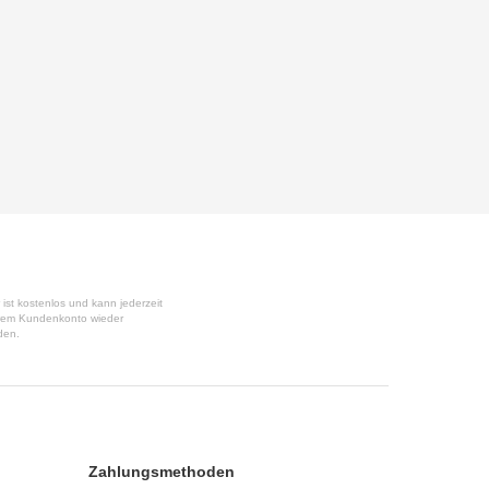
 ist kostenlos und kann jederzeit
Ihrem Kundenkonto wieder
den.
Zahlungsmethoden