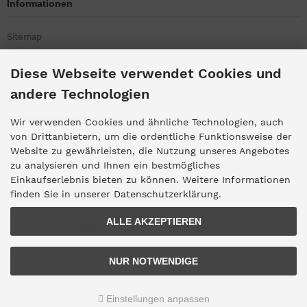
Informationen
Sitemap
Musternoten
Diese Webseite verwendet Cookies und
andere Technologien
Zahlungsmethoden
Wir verwenden Cookies und ähnliche Technologien, auch
von Drittanbietern, um die ordentliche Funktionsweise der
Website zu gewährleisten, die Nutzung unseres Angebotes
zu analysieren und Ihnen ein bestmögliches
Einkaufserlebnis bieten zu können. Weitere Informationen
Kundengruppe
finden Sie in unserer Datenschutzerklärung.
ALLE AKZEPTIEREN
Kundengruppe:
Gast
NUR NOTWENDIGE
Alle Preise inkl. gesetzl. MwSt. zzgl.
Versandkosten
. Die durchgestrichenen
Einstellungen anpassen
Preise entsprechen dem bisherigen Preis bei Haus-der-Musik.