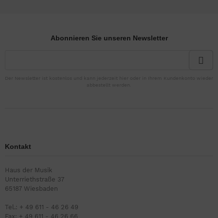
Abonnieren Sie unseren Newsletter
Der Newsletter ist kostenlos und kann jederzeit hier oder in Ihrem Kundenkonto wieder
abbestellt werden.
Kontakt
Haus der Musik
Unterriethstraße 37
65187 Wiesbaden
Tel.: + 49 611 - 46 26 49
Fax: + 49 611 - 46 26 66