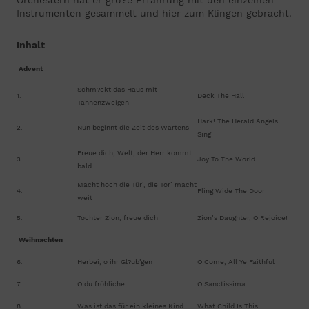
Orchestern hat er gro?e Erfahrung mit den einzelnen
Instrumenten gesammelt und hier zum Klingen gebracht.
Inhalt
Advent
Schm?ckt das Haus mit
1.
Deck The Hall
Tannenzweigen
Hark! The Herald Angels
2.
Nun beginnt die Zeit des Wartens
Sing
Freue dich, Welt, der Herr kommt
3.
Joy To The World
bald
Macht hoch die Tür’, die Tor’ macht
4.
Fling Wide The Door
weit
5.
Tochter Zion, freue dich
Zion’s Daughter, O Rejoice!
Weihnachten
6.
Herbei, o ihr Gl?ub’gen
O Come, All Ye Faithful
7.
O du fröhliche
O Sanctissima
8.
Was ist das für ein kleines Kind
What Child Is This