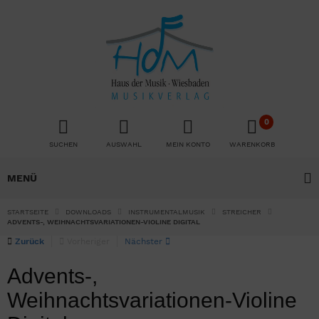
0
SUCHEN
AUSWAHL
MEIN KONTO
WARENKORB
MENÜ
STARTSEITE
DOWNLOADS
INSTRUMENTALMUSIK
STREICHER
ADVENTS-, WEIHNACHTSVARIATIONEN-VIOLINE DIGITAL
Zurück
Vorheriger
Nächster
Advents-,
Weihnachtsvariationen-Violine