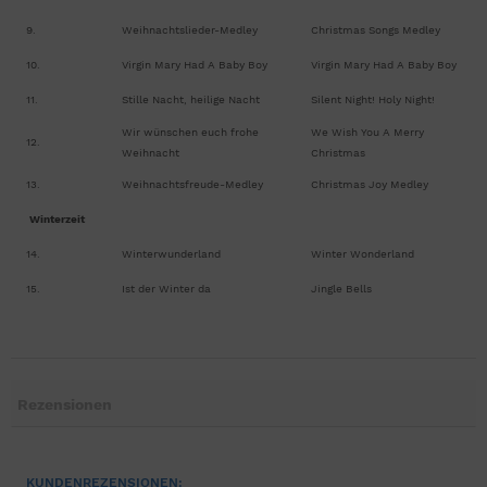
9.
Weihnachtslieder-Medley
Christmas Songs Medley
10.
Virgin Mary Had A Baby Boy
Virgin Mary Had A Baby Boy
11.
Stille Nacht, heilige Nacht
Silent Night! Holy Night!
Wir wünschen euch frohe
We Wish You A Merry
12.
Weihnacht
Christmas
13.
Weihnachtsfreude-Medley
Christmas Joy Medley
Winterzeit
14.
Winterwunderland
Winter Wonderland
15.
Ist der Winter da
Jingle Bells
Rezensionen
KUNDENREZENSIONEN: