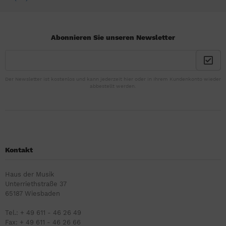
Abonnieren Sie unseren Newsletter
Der Newsletter ist kostenlos und kann jederzeit hier oder in Ihrem Kundenkonto wieder
abbestellt werden.
Kontakt
Haus der Musik
Unterriethstraße 37
65187 Wiesbaden
Tel.: + 49 611 - 46 26 49
Fax: + 49 611 - 46 26 66