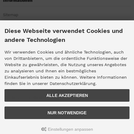
Informationen
Sitemap
Musternoten
Diese Webseite verwendet Cookies und
andere Technologien
Zahlungsmethoden
Wir verwenden Cookies und ähnliche Technologien, auch
von Drittanbietern, um die ordentliche Funktionsweise der
Website zu gewährleisten, die Nutzung unseres Angebotes
zu analysieren und Ihnen ein bestmögliches
Einkaufserlebnis bieten zu können. Weitere Informationen
Kundengruppe
finden Sie in unserer Datenschutzerklärung.
ALLE AKZEPTIEREN
Kundengruppe:
Gast
NUR NOTWENDIGE
Alle Preise inkl. gesetzl. MwSt. zzgl.
Versandkosten
. Die durchgestrichenen
Einstellungen anpassen
Preise entsprechen dem bisherigen Preis bei Haus-der-Musik.