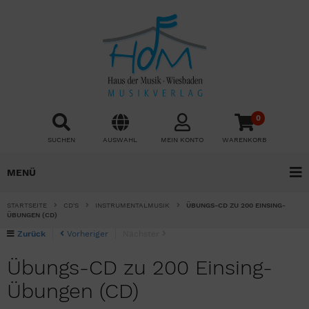
0
SUCHEN
AUSWAHL
MEIN KONTO
WARENKORB
MENÜ
STARTSEITE
CD'S
INSTRUMENTALMUSIK
ÜBUNGS-CD ZU 200 EINSING-
ÜBUNGEN (CD)
Zurück
Vorheriger
Nächster
Übungs-CD zu 200 Einsing-
Übungen (CD)