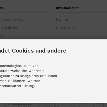
r...
Informationen
nd Versandkosten
Sitemap
utzerklärung
Musternoten
GB
um
det Cookies und andere
srecht
Technologien, auch von
reitschlichtungsplattform
nktionsweise der Website zu
ngebotes zu analysieren und Ihnen
nstellungen
ieten zu können. Weitere
Datenschutzerklärung.
wSt. zzgl.
Versandkosten
. Die durchgestrichenen Preise entsprechen dem bisherigen