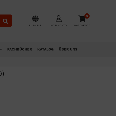
0
AUSWAHL
MEIN KONTO
WARENKORB
FACHBÜCHER
KATALOG
ÜBER UNS
D)