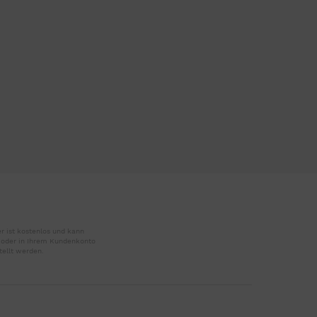
r ist kostenlos und kann
r oder in Ihrem Kundenkonto
tellt werden.