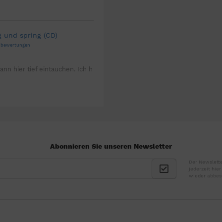
g und spring (CD)
enbewertungen
ann hier tief eintauchen. Ich h
Abonnieren Sie unseren Newsletter
Der Newslette
jederzeit hie
wieder abbes