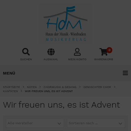
0
SUCHEN
AUSWAHL
MEIN KONTO
WARENKORB
MENÜ
STARTSEITE
NOTEN
CHORMUSIK & GESANG
GEMISCHTER CHOR
KANTATEN
WIR FREUEN UNS, ES IST ADVENT
Wir freuen uns, es ist Advent
Alle Hersteller
Sortieren nach ...