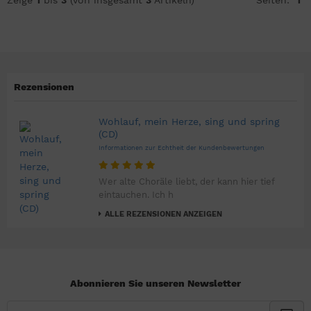
Zeige
1
bis
3
(von insgesamt
3
Artikeln)
Seiten:
1
Rezensionen
Wohlauf, mein Herze, sing und spring
(CD)
Informationen zur Echtheit der Kundenbewertungen
Wer alte Choräle liebt, der kann hier tief
eintauchen. Ich h
ALLE REZENSIONEN ANZEIGEN
Abonnieren Sie unseren Newsletter