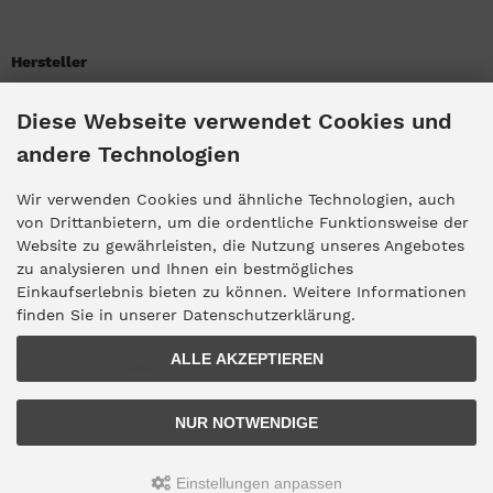
Hersteller
Diese Webseite verwendet Cookies und
Bitte wählen
andere Technologien
Zahlungsmethoden
Wir verwenden Cookies und ähnliche Technologien, auch
von Drittanbietern, um die ordentliche Funktionsweise der
Website zu gewährleisten, die Nutzung unseres Angebotes
zu analysieren und Ihnen ein bestmögliches
Einkaufserlebnis bieten zu können. Weitere Informationen
Kundengruppe
finden Sie in unserer Datenschutzerklärung.
ALLE AKZEPTIEREN
Kundengruppe:
Gast
NUR NOTWENDIGE
Alle Preise inkl. gesetzl. MwSt. zzgl.
Versandkosten
. Die durchgestrichenen
Einstellungen anpassen