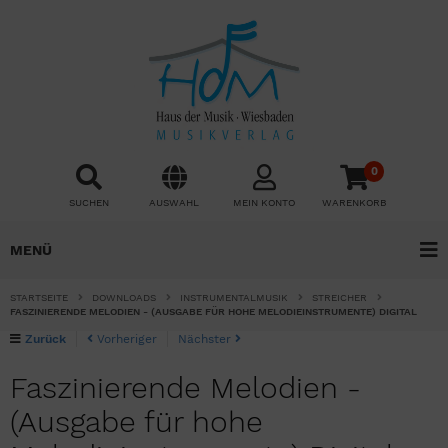
0
SUCHEN
AUSWAHL
MEIN KONTO
WARENKORB
MENÜ
STARTSEITE
DOWNLOADS
INSTRUMENTALMUSIK
STREICHER
FASZINIERENDE MELODIEN - (AUSGABE FÜR HOHE MELODIEINSTRUMENTE) DIGITAL
Zurück
Vorheriger
Nächster
Faszinierende Melodien -
(Ausgabe für hohe