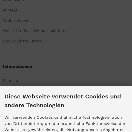
Kontakt
Widerrufsrecht
Online Streitschlichtungsplattform
Cookie Einstellungen
Informationen
Sitemap
Musternoten
Diese Webseite verwendet Cookies und
andere Technologien
Zahlungsmethoden
Wir verwenden Cookies und ähnliche Technologien, auch
von Drittanbietern, um die ordentliche Funktionsweise der
Website zu gewährleisten, die Nutzung unseres Angebotes